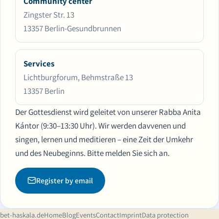
Community center
Zingster Str. 13
13357 Berlin-Gesundbrunnen
Services
Lichtburgforum, Behmstraße 13
13357 Berlin
Der Gottesdienst wird geleitet von unserer Rabba Anita
Kántor (9:30–13:30 Uhr). Wir werden davvenen und
singen, lernen und meditieren – eine Zeit der Umkehr
und des Neubeginns. Bitte melden Sie sich an.
Register by email
bet-haskala.de
Home
Blog
Events
Contact
Imprint
Data protection