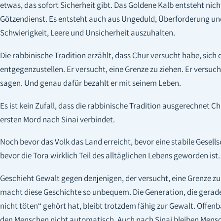
etwas, das sofort Sicherheit gibt. Das Goldene Kalb entsteht nich
Götzendienst. Es entsteht auch aus Ungeduld, Überforderung un
Schwierigkeit, Leere und Unsicherheit auszuhalten.
Die rabbinische Tradition erzählt, dass Chur versucht habe, sich
entgegenzustellen. Er versucht, eine Grenze zu ziehen. Er versuch
sagen. Und genau dafür bezahlt er mit seinem Leben.
Es ist kein Zufall, dass die rabbinische Tradition ausgerechnet C
ersten Mord nach Sinai verbindet.
Noch bevor das Volk das Land erreicht, bevor eine stabile Gesells
bevor die Tora wirklich Teil des alltäglichen Lebens geworden ist.
Geschieht Gewalt gegen denjenigen, der versucht, eine Grenze zu
macht diese Geschichte so unbequem. Die Generation, die gerade 
nicht töten“ gehört hat, bleibt trotzdem fähig zur Gewalt. Offen
den Menschen nicht automatisch. Auch nach Sinai bleiben Mensc