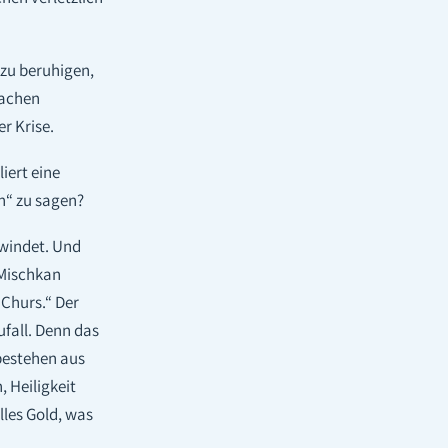
 zu beruhigen,
fachen
r Krise.
iert eine
n“ zu sagen?
hwindet. Und
 Mischkan
ufall. Denn das
bestehen aus
 Heiligkeit
lles Gold, was