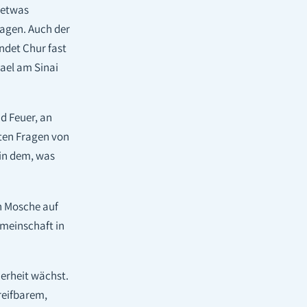
 etwas
ragen. Auch der
ndet Chur fast
ael am Sinai
d Feuer, an
ten Fragen von
 in dem, was
n Mosche auf
emeinschaft in
herheit wächst.
reifbarem,