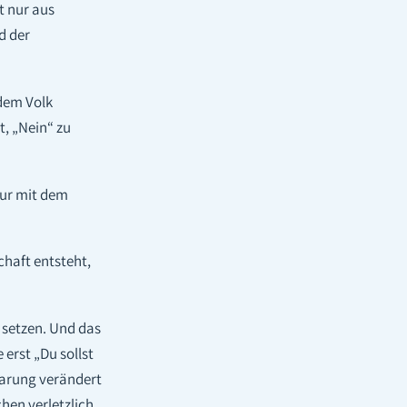
t nur aus
d der
 dem Volk
t, „Nein“ zu
hur mit dem
chaft entsteht,
 setzen. Und das
erst „Du sollst
barung verändert
hen verletzlich