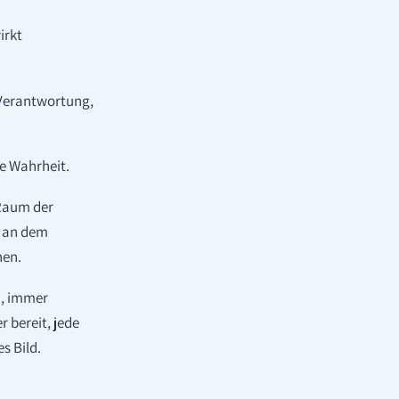
irkt
 Verantwortung,
die Wahrheit.
 Raum der
, an dem
hen.
d, immer
 bereit, jede
s Bild.