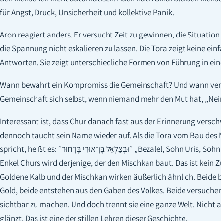
für Angst, Druck, Unsicherheit und kollektive Panik.
Aron reagiert anders. Er versucht Zeit zu gewinnen, die Situation
die Spannung nicht eskalieren zu lassen. Die Tora zeigt keine ein
Antworten. Sie zeigt unterschiedliche Formen von Führung in eine
Wann bewahrt ein Kompromiss die Gemeinschaft? Und wann verl
Gemeinschaft sich selbst, wenn niemand mehr den Mut hat, „Nei
Interessant ist, dass Chur danach fast aus der Erinnerung versc
dennoch taucht sein Name wieder auf. Als die Tora vom Bau des
spricht, heißt es: ״וּבְצַלְאֵל בֶּן־אוּרִי בֶּן־חוּר״ „Bezalel, Sohn Uris, Sohn Churs.“ Der
Enkel Churs wird derjenige, der den Mischkan baut. Das ist kein Z
Goldene Kalb und der Mischkan wirken äußerlich ähnlich. Beide 
Gold, beide entstehen aus den Gaben des Volkes. Beide versuchen,
sichtbar zu machen. Und doch trennt sie eine ganze Welt. Nicht a
glänzt. Das ist eine der stillen Lehren dieser Geschichte.