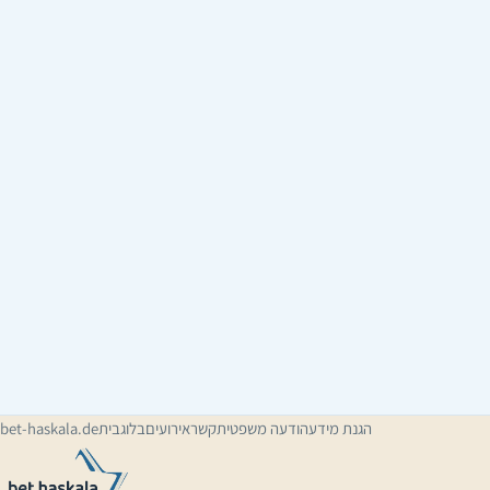
הגנת מידע
הודעה משפטית
קשר
אירועים
בלוג
בית
bet-haskala.de